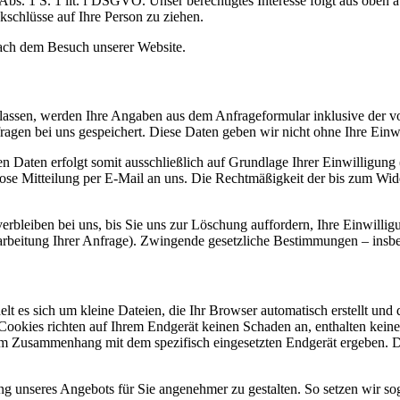
 Abs. 1 S. 1 lit. f DSGVO. Unser berechtigtes Interesse folgt aus oben
chlüsse auf Ihre Person zu ziehen.
nach dem Besuch unserer Website.
assen, werden Ihre Angaben aus dem Anfrageformular inklusive der v
ragen bei uns gespeichert. Diese Daten geben wir nicht ohne Ihre Einwi
 Daten erfolgt somit ausschließlich auf Grundlage Ihrer Einwilligung 
lose Mitteilung per E-Mail an uns. Die Rechtmäßigkeit der bis zum Wid
bleiben bei uns, bis Sie uns zur Löschung auffordern, Ihre Einwillig
earbeitung Ihrer Anfrage). Zwingende gesetzliche Bestimmungen – insbe
lt es sich um kleine Dateien, die Ihr Browser automatisch erstellt und
ookies richten auf Ihrem Endgerät keinen Schaden an, enthalten keine
im Zusammenhang mit dem spezifisch eingesetzten Endgerät ergeben. Di
ung unseres Angebots für Sie angenehmer zu gestalten. So setzen wir s