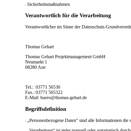
Sicherheitsmaßnahmen
-
Verantwortlich
für
die
Verarbeitung
Verantwortlicher im Sinne der Datenschutz-Grundverordn
Thomas Gehart
Thomas Gehart Projektmanagement GmbH
Neumarkt 1
08280 Aue
Tel.: 03771 56530
Fax.: 03771 565322
E-Mail: buero@thomas-gehart.de
Begriffsdefinition
„Personenbezogene Daten“ sind alle Informationen die si
-
„Verarbeitung“ ist jeder manuell oder automatisch dur
-