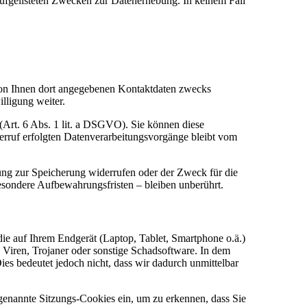
 aufgelisteten Zwecken zur Datenerhebung. In keinem Fall
on Ihnen dort angegebenen Kontaktdaten zwecks
lligung weiter.
(Art. 6 Abs. 1 lit. a DSGVO). Sie können diese
erruf erfolgten Datenverarbeitungsvorgänge bleibt vom
ung zur Speicherung widerrufen oder der Zweck für die
sondere Aufbewahrungsfristen – bleiben unberührt.
 die auf Ihrem Endgerät (Laptop, Tablet, Smartphone o.ä.)
 Viren, Trojaner oder sonstige Schadsoftware. In dem
es bedeutet jedoch nicht, dass wir dadurch unmittelbar
ogenannte Sitzungs-Cookies ein, um zu erkennen, dass Sie