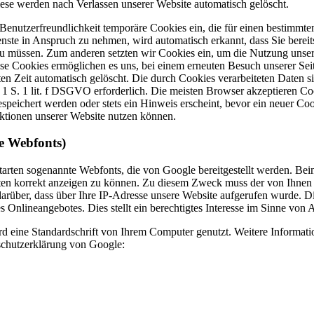
iese werden nach Verlassen unserer Website automatisch gelöscht.
Benutzerfreundlichkeit temporäre Cookies ein, die für einen bestimmte
enste in Anspruch zu nehmen, wird automatisch erkannt, dass Sie berei
 zu müssen. Zum anderen setzten wir Cookies ein, um die Nutzung unser
e Cookies ermöglichen es uns, bei einem erneuten Besuch unserer Seite
ten Zeit automatisch gelöscht. Die durch Cookies verarbeiteten Daten
s. 1 S. 1 lit. f DSGVO erforderlich. Die meisten Browser akzeptieren 
speichert werden oder stets ein Hinweis erscheint, bevor ein neuer Co
nktionen unserer Website nutzen können.
e
Webfonts)
ftarten sogenannte Webfonts, die von Google bereitgestellt werden. Bei
rten korrekt anzeigen zu können. Zu diesem Zweck muss der von Ihne
rüber, dass über Ihre IP-Adresse unsere Website aufgerufen wurde. D
 Onlineangebotes. Dies stellt ein berechtigtes Interesse im Sinne von 
rd eine Standardschrift von Ihrem Computer genutzt. Weitere Informat
nschutzerklärung von Google: