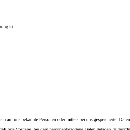
ung ist:
ch auf uns bekannte Personen oder mittels bei uns gespeicherter Daten i
chgeführte Vorgang, bei dem personenbezogene Daten geladen, zugeordne