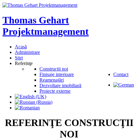
Thomas
Gehart
Projektmanagement
Acasă
Administrare
Ştiri
Referinţe
Construcţii noi
Finisaje interioare
Contact
Reamenajări
Dezvoltare imobiliară
Proiecte externe
REFERINŢE
CONSTRUCŢII
NOI