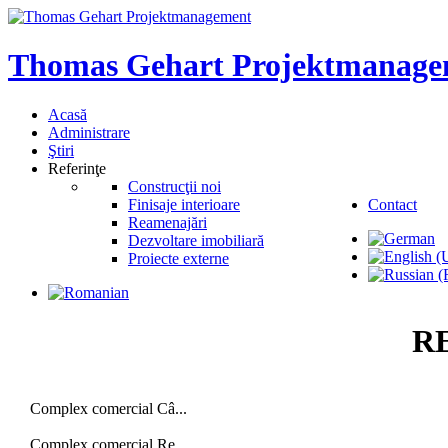
Thomas
Gehart
Projektmanage
Acasă
Administrare
Ştiri
Referinţe
Construcţii noi
Finisaje interioare
Contact
Reamenajări
Dezvoltare imobiliară
Proiecte externe
R
Complex comercial Câ...
Complex comercial Re...