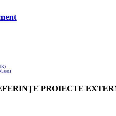
ment
EFERINŢE
PROIECTE
EXTER