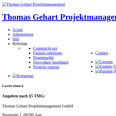
Thomas
Gehart
Projektmanage
Acasă
Administrare
Ştiri
Referinţe
Construcţii noi
Finisaje interioare
Contact
Reamenajări
Dezvoltare imobiliară
Proiecte externe
Casetă
tehnică
Angaben
nach
§5
TMG:
Thomas Gehart Projektmanagement GmbH
Neumarkt 1, 08280 Aue