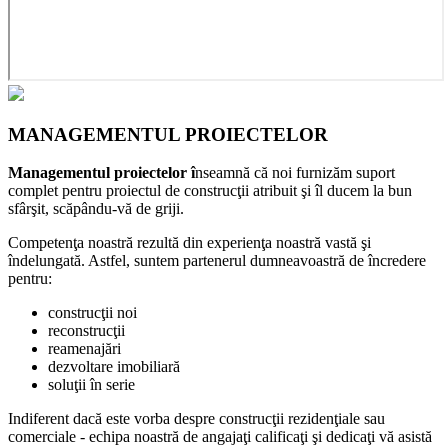
MANAGEMENTUL
PROIECTELOR
Managementul proiectelor î
nseamnă că noi furnizăm suport
complet pentru proiectul de construcţii atribuit şi îl ducem la bun
sfârşit, scăpându-vă de griji.
Competenţa noastră rezultă din experienţa noastră vastă şi
îndelungată. Astfel, suntem partenerul dumneavoastră de încredere
pentru:
construcţii noi
reconstrucţii
reamenajări
dezvoltare imobiliară
soluţii în serie
Indiferent dacă este vorba despre construcţii rezidenţiale sau
comerciale - echipa noastră de angajaţi calificaţi şi dedicaţi vă asistă