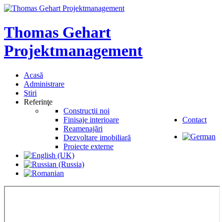
Thomas
Gehart
Projektmanagement
Acasă
Administrare
Ştiri
Referinţe
Construcţii noi
Finisaje interioare
Contact
Reamenajări
Dezvoltare imobiliară
Proiecte externe