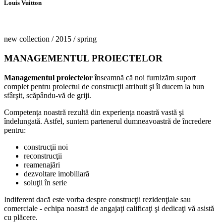
Louis
Vuitton
new collection / 2015 / spring
MANAGEMENTUL
PROIECTELOR
Managementul proiectelor î
nseamnă că noi furnizăm suport
complet pentru proiectul de construcţii atribuit şi îl ducem la bun
sfârşit, scăpându-vă de griji.
Competenţa noastră rezultă din experienţa noastră vastă şi
îndelungată. Astfel, suntem partenerul dumneavoastră de încredere
pentru:
construcţii noi
reconstrucţii
reamenajări
dezvoltare imobiliară
soluţii în serie
Indiferent dacă este vorba despre construcţii rezidenţiale sau
comerciale - echipa noastră de angajaţi calificaţi şi dedicaţi vă asistă
cu plăcere.