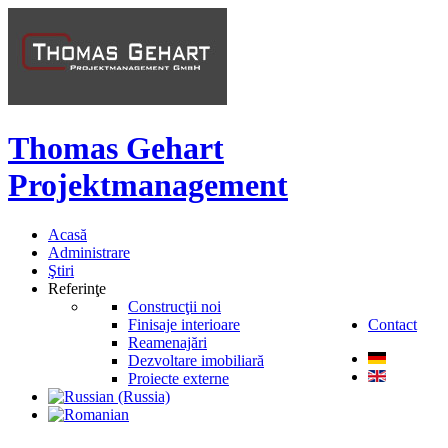
Thomas
Gehart
Projektmanagement
Acasă
Administrare
Ştiri
Referinţe
Construcţii noi
Finisaje interioare
Contact
Reamenajări
Dezvoltare imobiliară
Proiecte externe